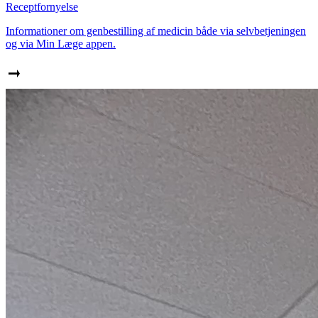
Receptfornyelse
Informationer om genbestilling af medicin både via selvbetjeningen
og via Min Læge appen.