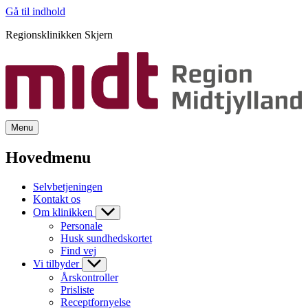
Gå til indhold
Regionsklinikken Skjern
Menu
Hovedmenu
Selvbetjeningen
Kontakt os
Om klinikken
Personale
Husk sundhedskortet
Find vej
Vi tilbyder
Årskontroller
Prisliste
Receptfornyelse