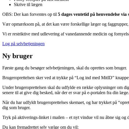
Skrive til lægen
OBS: Der kan forventes op til
5 dages ventetid på henvendelse via 
Vær opmærksom på, at det kan være forskellige læger og faggrupper,
Vi er restriktive med udlevering af vanedannende medicin og fornyel
Log på selvbetjeningen
Ny bruger
Første gang du besøger selvbetjeningen, skal du oprettes som bruger.
Brugeroprettelsen sker ved at trykke på “Log ind med MitID” knappen 
Under brugeroprettelsen skal du udfylde en række oplysninger om dig sel
senere til at give dig besked, når der er svar på e-portalen fra din læge
Når du har udfyldt brugeroprettelses skemaet, og har trykket på “opr
dig som bruger.
Tryk på aktiverings-linket i mailen – et nyt vindue vil nu åbne sig og d
Du kan fremadrettet selv vælge om du vil: