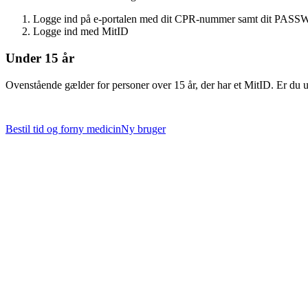
Logge ind på e-portalen med dit CPR-nummer samt dit PASSWOR
Logge ind med MitID
Under 15 år
Ovenstående gælder for personer over 15 år, der har et MitID. Er du und
Bestil tid og forny medicin
Ny bruger