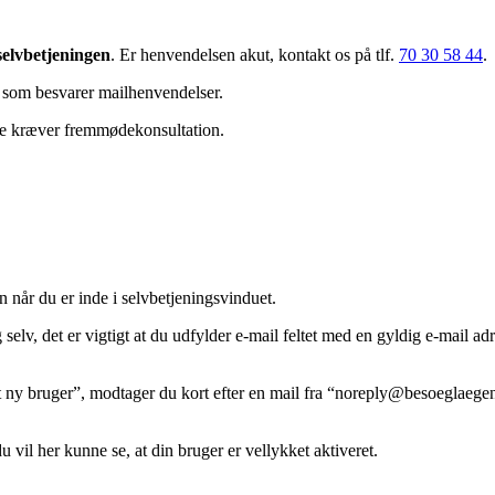
selvbetjeningen
. Er henvendelsen akut, kontakt os på tlf.
70 30 58 44
.
 som besvarer mailhenvendelser.
se kræver fremmødekonsultation.
når du er inde i selvbetjeningsvinduet.
v, det er vigtigt at du udfylder e-mail feltet med en gyldig e-mail adre
.
et ny bruger”, modtager du kort efter en mail fra “noreply@besoeglaegen
u vil her kunne se, at din bruger er vellykket aktiveret.