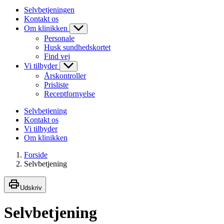
Selvbetjeningen
Kontakt os
Om klinikken
Personale
Husk sundhedskortet
Find vej
Vi tilbyder
Årskontroller
Prisliste
Receptfornyelse
Selvbetjening
Kontakt os
Vi tilbyder
Om klinikken
Forside
Selvbetjening
Udskriv
Selvbetjening