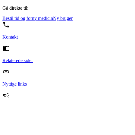
Gå direkte til:
Bestil tid og forny medicin
Ny bruger
Kontakt
Relaterede sider
Nyttige links