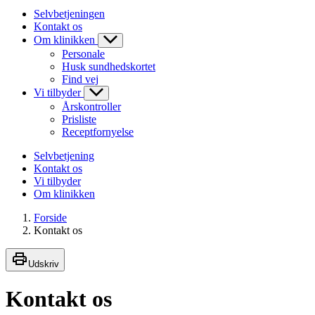
Selvbetjeningen
Kontakt os
Om klinikken
Personale
Husk sundhedskortet
Find vej
Vi tilbyder
Årskontroller
Prisliste
Receptfornyelse
Selvbetjening
Kontakt os
Vi tilbyder
Om klinikken
Forside
Kontakt os
Udskriv
Kontakt os